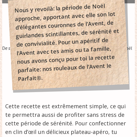
Nous y revoilà: la période de Noël
Nous y revoilà: la période de Noël
approche, apportant avec elle son lot
approche, apportant avec elle son lot
d’élégantes couronnes de l’Avent, de
d’élégantes couronnes de l’Avent, de
guirlandes scintillantes, de sérénité et
Savourer en fête
guirlandes scintillantes, de sérénité et
de convivialité. Pour un apéritif de
de convivialité. Pour un apéritif de
l’Avent avec tes amis ou ta famille,
De savoureux rouleaux de l’Avent pour les apéritifs d’avant Noël
l’Avent avec tes amis ou ta famille,
nous avons conçu pour toi la recette
nous avons conçu pour toi la recette
>
parfaite: nos rouleaux de l’Avent le
parfaite: nos rouleaux de l’Avent le
Parfait®.
Parfait®.
Cette recette est extrêmement simple, ce qui
te permettra aussi de profiter sans stress de
cette période de sérénité. Pour confectionner
en clin d’œil un délicieux plateau-apéro, tu