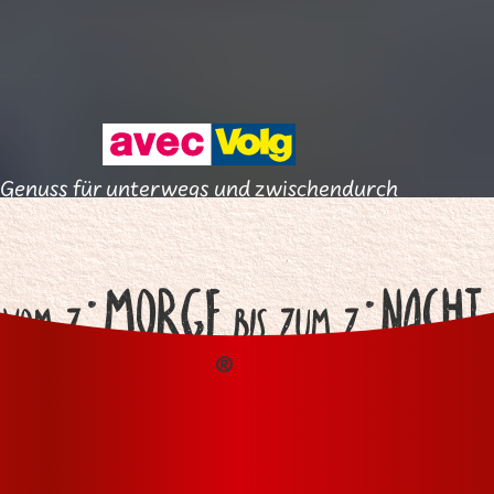
Genuss für unterwegs und zwischendurch
mehr erfahren
.
.
Morge
Nacht
vom z
bis zum
Z
®
Die le Parfait
Brotaufstriche: