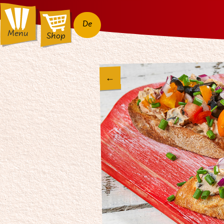
De
Menu
Shop
←