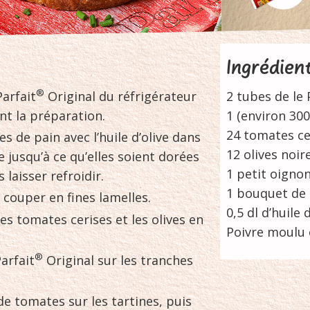
Ingrédien
®
Parfait
Original du réfrigérateur
2 tubes de le 
nt la préparation.
1 (environ 300
24 tomates ce
hes de pain avec l’huile d’olive dans
12 olives noi
 jusqu’à ce qu’elles soient dorées
1 petit oigno
 laisser refroidir.
1 bouquet de 
e couper en fines lamelles.
0,5 dl d’huile 
les tomates cerises et les olives en
Poivre moulu
®
Parfait
Original sur les tranches
de tomates sur les tartines, puis