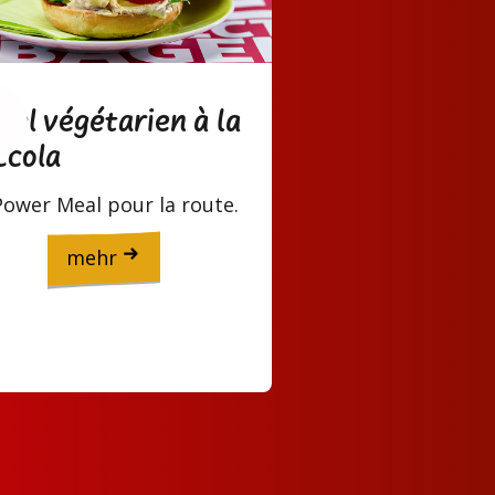
gel végétarien à la
ccola
Power Meal pour la route.
mehr