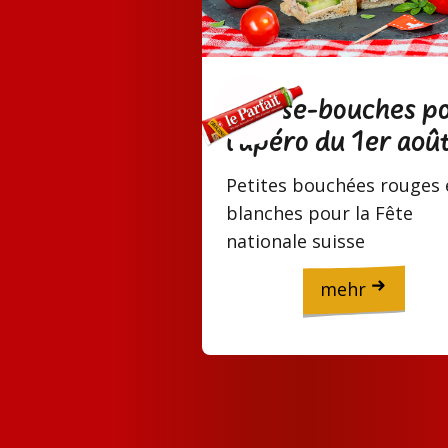
Amuse-bouches p
l’apéro du 1er aoû
Petites bouchées rouges 
blanches pour la Fête
nationale suisse
mehr