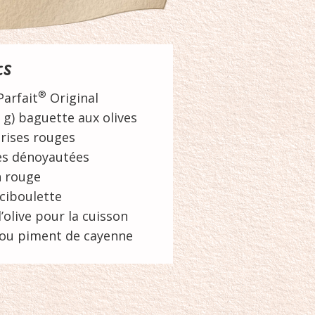
ts
®
Parfait
Original
 g) baguette aux olives
rises rouges
res dénoyautées
n rouge
ciboulette
d’olive pour la cuisson
 ou piment de cayenne