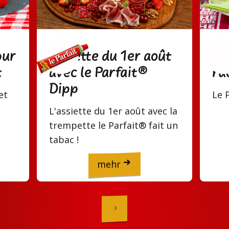
Assiette du 1er août
Ba
our
avec le Parfait®
ru
t
Dipp
Le 
et
L'assiette du 1er août avec la
trempette le Parfait® fait un
tabac !
mehr