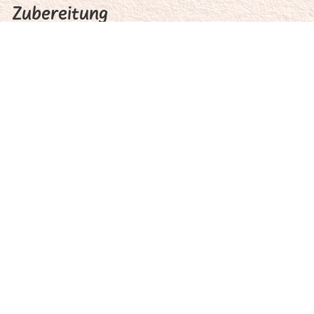
Zubereitung
®
Die le Parfait
Original Tube ca. 1 Stunde
vor der Verarbeitung aus dem Kühlschrank
nehmen.
Die Kartoffeln schälen und in feine
Scheiben schneiden oder hobeln.
Die Zwiebeln schälen, in dünne Ringe
schneiden und in Bratbutter ca. 10
Minuten glasig dünsten.
Die Malbuner Kräuter-Speck Tranchen
quer dritteln.
Die Kartoffeln, die Zwiebeln und die Speck-
Tranchen in kleinen Auflaufformen
einschichten.
®
le Parfait
Original mit Crème fraîche und