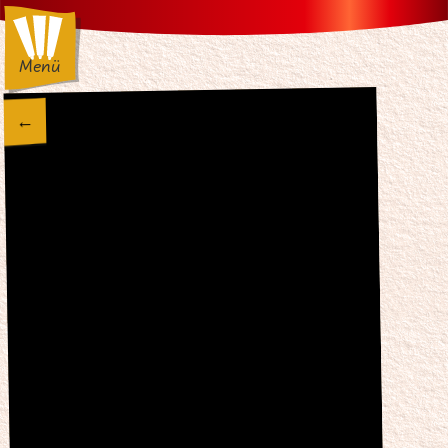
Menü
←